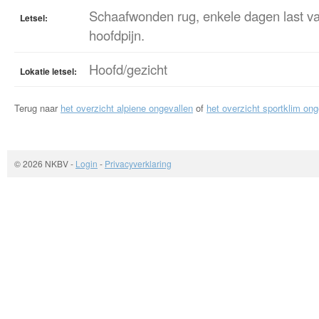
Schaafwonden rug, enkele dagen last van
Letsel:
hoofdpijn.
Hoofd/gezicht
Lokatie letsel:
Terug naar
het overzicht alpiene ongevallen
of
het overzicht sportklim ong
© 2026 NKBV
-
Login
-
Privacyverklaring