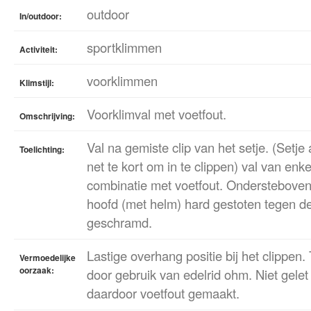
outdoor
In/outdoor:
sportklimmen
Activiteit:
voorklimmen
Klimstijl:
Voorklimval met voetfout.
Omschrijving:
Val na gemiste clip van het setje. (Setje
Toelichting:
net te kort om in te clippen) val van enk
combinatie met voetfout. Onderstebove
hoofd (met helm) hard gestoten tegen d
geschramd.
Lastige overhang positie bij het clippen. 
Vermoedelijke
oorzaak:
door gebruik van edelrid ohm. Niet gelet
daardoor voetfout gemaakt.