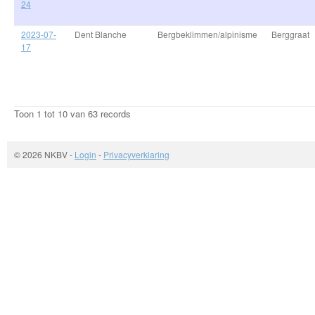
24
2023-07-
Dent Blanche
Bergbeklimmen/alpinisme
Berggraat
17
Toon 1 tot 10 van 63 records
© 2026 NKBV
-
Login
-
Privacyverklaring