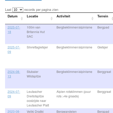
Laat
records per pagina zien
Datum
Locatie
Activiteit
Terrein
2025-07-
100m van
Bergbeklimmen/alpinisme
Bergpad
18
Britannia Hut
SAC
2025-07-
Silvrettagletsjer
Bergbeklimmen/alpinisme
Gletsjer
09
2024-08-
Stubaier
Bergbeklimmen/alpinisme
Berggraat
13
Wildspitze
2024-07-
Leutascher
Alpien rotsklimmen (puur
Berggraat
09
Dreitotspitze
rots >4e graads)
oostzijde naar
Leutascher Platt
2023-08-
Veliki Draški
Bergwandelen
Bergpad