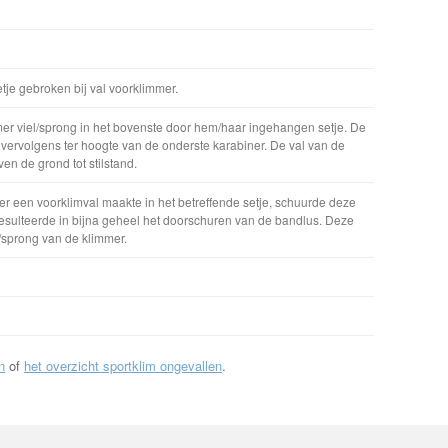
tje gebroken bij val voorklimmer.
r viel/sprong in het bovenste door hem/haar ingehangen setje. De
k vervolgens ter hoogte van de onderste karabiner. De val van de
n de grond tot stilstand.
er een voorklimval maakte in het betreffende setje, schuurde deze
resulteerde in bijna geheel het doorschuren van de bandlus. Deze
l/sprong van de klimmer.
n
of
het overzicht sportklim ongevallen
.