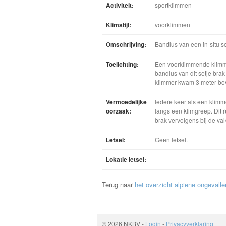
Activiteit:
sportklimmen
Klimstijl:
voorklimmen
Omschrijving:
Bandlus van een in-situ se
Toelichting:
Een voorklimmende klimme
bandlus van dit setje bra
klimmer kwam 3 meter bove
Vermoedelijke
Iedere keer als een klimm
oorzaak:
langs een klimgreep. Dit 
brak vervolgens bij de va
Letsel:
Geen letsel.
Lokatie letsel:
-
Terug naar
het overzicht alpiene ongevalle
© 2026 NKBV
-
Login
-
Privacyverklaring