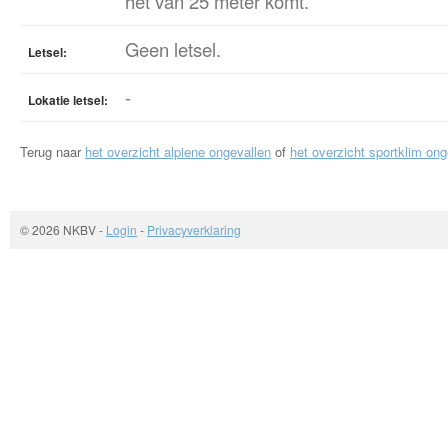
het van 25 meter komt.
Geen letsel.
Letsel:
-
Lokatie letsel:
Terug naar
het overzicht alpiene ongevallen
of
het overzicht sportklim ong
© 2026 NKBV
-
Login
-
Privacyverklaring