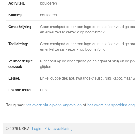
Activiteit:
boulderen
Klimstijl:
boulderen
Omschrijving:
Geen crashpad onder een lage en relatief eenvoudige bo
en enkel zwaar verzwikt op boomstronk.
Toelichting:
Geen crashpad onder een lage en relatief eenvoudige bo
en enkel zwaar verzwikt op boomstronk.
Vermoedelijke
Niet goed op de ondergrond gelet (egaal of niet) en de p
oorzaak:
glijden.
Letsel:
Enkel dubbelgeklapt, zwaar gekneusd. Niks kapot, maar we
Lokatie letsel:
Enkel
Terug naar
het overzicht alpiene ongevallen
of
het overzicht sportklim ong
© 2026 NKBV
-
Login
-
Privacyverklaring