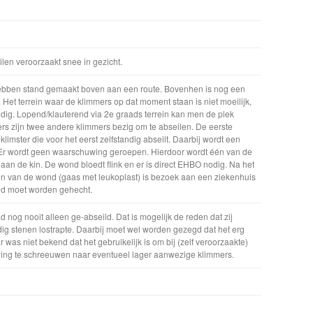
ilen veroorzaakt snee in gezicht.
ebben stand gemaakt boven aan een route. Bovenhen is nog een
 Het terrein waar de klimmers op dat moment staan is niet moeilijk,
nodig. Lopend/klauterend via 2e graads terrein kan men de plek
rs zijn twee andere klimmers bezig om te abseilen. De eerste
klimster die voor het eerst zelfstandig abseilt. Daarbij wordt een
. Er wordt geen waarschuwing geroepen. Hierdoor wordt één van de
aan de kin. De wond bloedt flink en er is direct EHBO nodig. Na het
en van de wond (gaas met leukoplast) is bezoek aan een ziekenhuis
nd moet worden gehecht.
 nog nooit alleen ge-abseild. Dat is mogelijk de reden dat zij
dig stenen lostrapte. Daarbij moet wel worden gezegd dat het erg
r was niet bekend dat het gebruikelijk is om bij (zelf veroorzaakte)
ing te schreeuwen naar eventueel lager aanwezige klimmers.