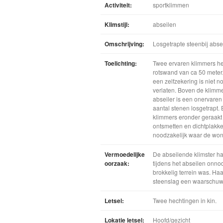
Activiteit:
sportklimmen
Klimstijl:
abseilen
Omschrijving:
Losgetrapte steenbij abse
Toelichting:
Twee ervaren klimmers h
rotswand van ca 50 meter.
een zelfzekering is niet 
verlaten. Boven de klimme
abseiler is een onervaren 
aantal stenen losgetrapt
klimmers eronder geraakt 
ontsmetten en dichtplakk
noodzakelijk waar de wo
Vermoedelijke
De abseilende klimster had
oorzaak:
tijdens het abseilen onno
brokkelig terrein was. Haa
steenslag een waarschuw
Letsel:
Twee hechtingen in kin.
Lokatie letsel:
Hoofd/gezicht