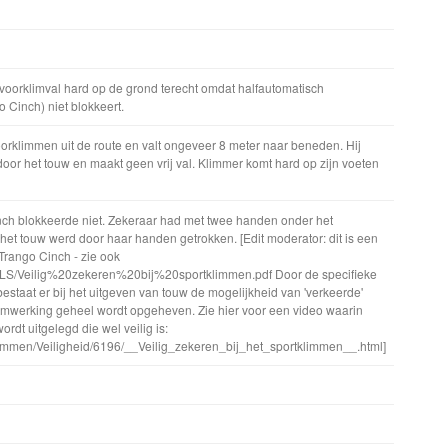
voorklimval hard op de grond terecht omdat halfautomatisch
 Cinch) niet blokkeert.
voorklimmen uit de route en valt ongeveer 8 meter naar beneden. Hij
door het touw en maakt geen vrij val. Klimmer komt hard op zijn voeten
ch blokkeerde niet. Zekeraar had met twee handen onder het
het touw werd door haar handen getrokken. [Edit moderator: dit is een
rango Cinch - zie ook
/BLS/Veilig%20zekeren%20bij%20sportklimmen.pdf Door de specifieke
estaat er bij het uitgeven van touw de mogelijkheid van 'verkeerde'
mwerking geheel wordt opgeheven. Zie hier voor een video waarin
dt uitgelegd die wel veilig is:
klimmen/Veiligheid/6196/__Veilig_zekeren_bij_het_sportklimmen__.html]