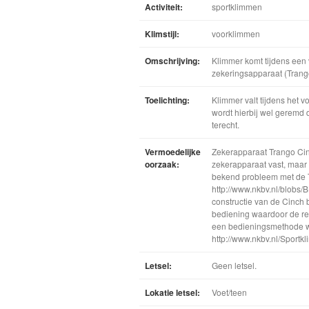
Activiteit:
sportklimmen
Klimstijl:
voorklimmen
Omschrijving:
Klimmer komt tijdens een 
zekeringsapparaat (Trango
Toelichting:
Klimmer valt tijdens het 
wordt hierbij wel geremd 
terecht.
Vermoedelijke
Zekerapparaat Trango Cin
oorzaak:
zekerapparaat vast, maar 
bekend probleem met de T
http://www.nkbv.nl/blobs
constructie van de Cinch b
bediening waardoor de re
een bedieningsmethode wor
http://www.nkbv.nl/Sport
Letsel:
Geen letsel.
Lokatie letsel:
Voet/teen