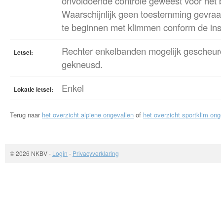
onvoldoende controle geweest voor het
Waarschijnlijk geen toestemming gevraa
te beginnen met klimmen conform de inst
Rechter enkelbanden mogelijk gescheur
Letsel:
gekneusd.
Enkel
Lokatie letsel:
Terug naar
het overzicht alpiene ongevallen
of
het overzicht sportklim ong
© 2026 NKBV
-
Login
-
Privacyverklaring