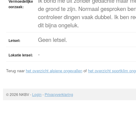
Ik bond me uit zonder gedachte maar met
Vermoedelijke
oorzaak:
de grond te zijn. Normaal gesproken ben 
controleer dingen vaak dubbel. Ik ben r
dit bijna ongeluk.
Geen letsel.
Letsel:
-
Lokatie letsel:
Terug naar
het overzicht alpiene ongevallen
of
het overzicht sportklim ong
© 2026 NKBV
-
Login
-
Privacyverklaring