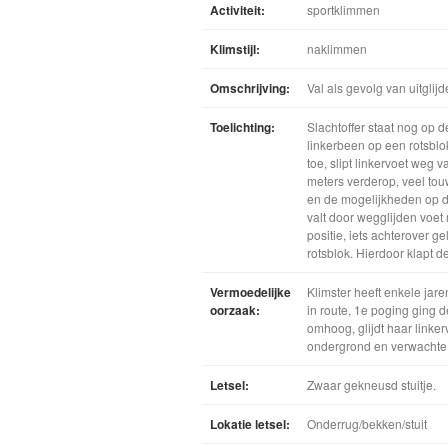
Activiteit:
sportklimmen
Klimstijl:
naklimmen
Omschrijving:
Val als gevolg van uitglijd
Toelichting:
Slachtoffer staat nog op 
linkerbeen op een rotsbl
toe, slipt linkervoet weg 
meters verderop, veel tou
en de mogelijkheden op de 
valt door wegglijden voet na
positie, iets achterover 
rotsblok. Hierdoor klapt d
Vermoedelijke
Klimster heeft enkele jar
oorzaak:
in route, 1e poging ging d
omhoog, glijdt haar linker
ondergrond en verwachte va
Letsel:
Zwaar gekneusd stuitje.
Lokatie letsel:
Onderrug/bekken/stuit