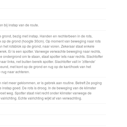
en bij instap van de route.
de grond, bezig met instap. Handen en rechterbeen in de rots,
ok op de grond (hoogte 30cm). Op moment van beweging naar rots
van het rotsblok op de grond, naar voren. Zekeraar staat enkele
wrek. Er is een spotter. Vanwege verwachte beweging naar rechts,
ondergrond om te staan, staat spotter iets naar rechts. Slachtoffer
ar links, net buiten bereik spotter. Slachtoffer valt in 'zittende'
geleund, met kont op de grond en rug op de kant/hoek van het
e rug naar achteren.
en niet meer geklommen, er is gebrek aan routine. Betreft 2e poging
e instap goed. De rots is droog. In de beweging van de klimster
voet weg. Spotter staat niet recht onder klimster vanwege de
lrichting. Echte valrichting wijkt af van verwachting.