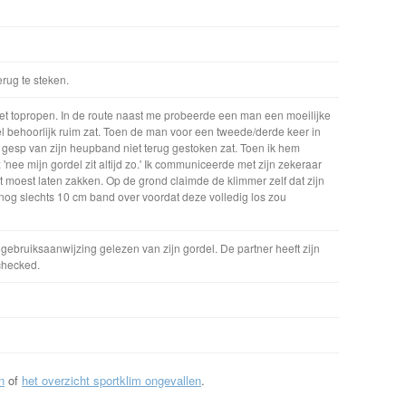
erug te steken.
het topropen. In de route naast me probeerde een man een moeilijke
del behoorlijk ruim zat. Toen de man voor een tweede/derde keer in
de gesp van zijn heupband niet terug gestoken zat. Toen ik hem
 'nee mijn gordel zit altijd zo.' Ik communiceerde met zijn zekeraar
ct moest laten zakken. Op de grond claimde de klimmer zelf dat zijn
nog slechts 10 cm band over voordat deze volledig los zou
 gebruiksaanwijzing gelezen van zijn gordel. De partner heeft zijn
checked.
n
of
het overzicht sportklim ongevallen
.