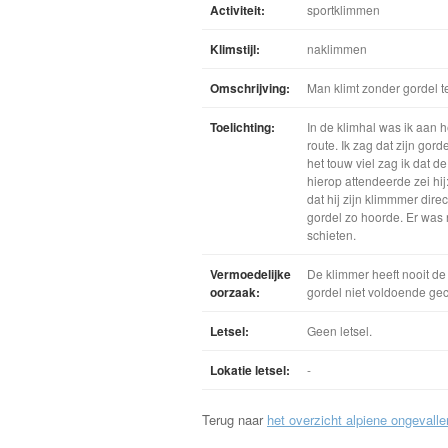
Activiteit:
sportklimmen
Klimstijl:
naklimmen
Omschrijving:
Man klimt zonder gordel t
Toelichting:
In de klimhal was ik aan 
route. Ik zag dat zijn gor
het touw viel zag ik dat 
hierop attendeerde zei hij:
dat hij zijn klimmmer dire
gordel zo hoorde. Er was 
schieten.
Vermoedelijke
De klimmer heeft nooit de
oorzaak:
gordel niet voldoende ge
Letsel:
Geen letsel.
Lokatie letsel:
-
Terug naar
het overzicht alpiene ongevalle