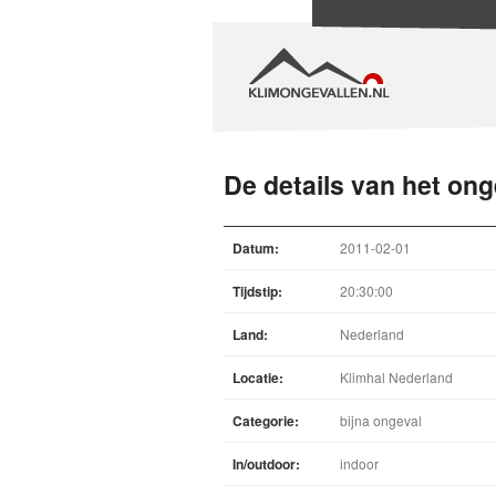
De details van het ong
Datum:
2011-02-01
Tijdstip:
20:30:00
Land:
Nederland
Locatie:
Klimhal Nederland
Categorie:
bijna ongeval
In/outdoor:
indoor