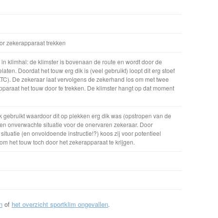
r zekerapparaat trekken
 in klimhal: de klimster is bovenaan de route en wordt door de
ten. Doordat het touw erg dik is (veel gebruikt) loopt dit erg stoef
ATC). De zekeraar laat vervolgens de zekerhand los om met twee
paraat het touw door te trekken. De klimster hangt op dat moment
k gebruikt waardoor dit op plekken erg dik was (opstropen van de
een onverwachte situatie voor de onervaren zekeraar. Door
situatie (en onvoldoende instructie!?) koos zij voor potentieel
om het touw toch door het zekerapparaat te krijgen.
n
of
het overzicht sportklim ongevallen
.