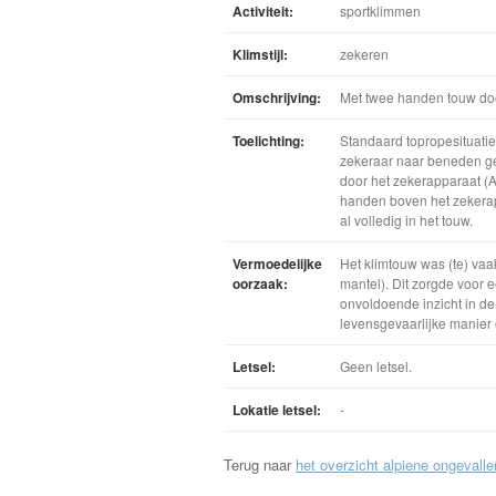
Activiteit:
sportklimmen
Klimstijl:
zekeren
Omschrijving:
Met twee handen touw doo
Toelichting:
Standaard topropesituatie
zekeraar naar beneden gela
door het zekerapparaat (
handen boven het zekerap
al volledig in het touw.
Vermoedelijke
Het klimtouw was (te) vaa
oorzaak:
mantel). Dit zorgde voor 
onvoldoende inzicht in de 
levensgevaarlijke manier 
Letsel:
Geen letsel.
Lokatie letsel:
-
Terug naar
het overzicht alpiene ongevalle