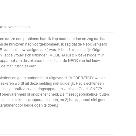
x bij voorklimmen
n dat ze een probleem had. Ik liep naar haar toe en zag dat haar
van de klimtoren had voorgeklommen. Ik zag dat de Neox verkeerd
an het touw vastgemaakt] was. Ik bond mij, met mijn Grigri,
en liet de vrouw zich uitbinden [MODERATOR: Ik bevestigde mijn
sapparaat van de zekeraar en liet haar de NEOX van het touw
ik de man rustig zakken.
terieel en geen partnercheck uitgevoerd. [MODERATOR: wat er
t zekeren wordt uit deze melding niet duidelijk. Het is echter een
j het gebruik van zekeringsapparaten zoals de Grigri of NEOX
 onervarenheid of onoplettendheid. De meest gebruikelijke fouten
 om in het zekeringsapparaat leggen, en 2) het apparaat niet goed
karabiner door beide ogen te doen.]