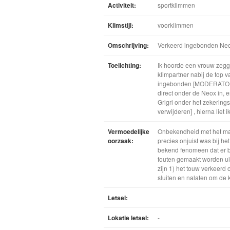
Activiteit:
sportklimmen
Klimstijl:
voorklimmen
Omschrijving:
Verkeerd ingebonden Neo
Toelichting:
Ik hoorde een vrouw zegge
klimpartner nabij de top 
ingebonden [MODERATOR: a
direct onder de Neox in, 
Grigri onder het zekering
verwijderen] , hierna liet 
Vermoedelijke
Onbekendheid met het ma
oorzaak:
precies onjuist was bij he
bekend fenomeen dat er bi
fouten gemaakt worden uit
zijn 1) het touw verkeerd
sluiten en nalaten om de 
Letsel:
Lokatie letsel:
-