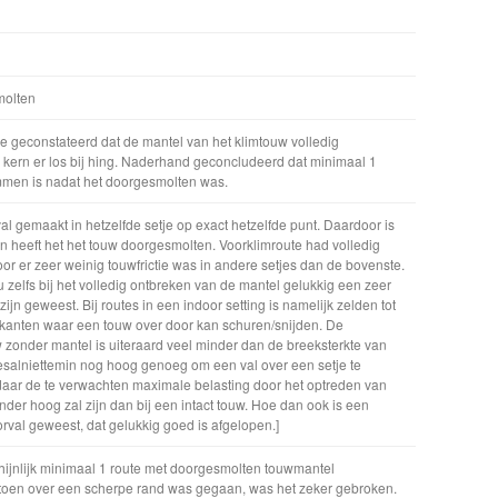
molten
e geconstateerd dat de mantel van het klimtouw volledig
kern er los bij hing. Naderhand geconcludeerd dat minimaal 1
mmen is nadat het doorgesmolten was.
l gemaakt in hetzelfde setje op exact hetzelfde punt. Daardoor is
n heeft het het touw doorgesmolten. Voorklimroute had volledig
or er zeer weinig touwfrictie was in andere setjes dan de bovenste.
 zelfs bij het volledig ontbreken van de mantel gelukkig een zeer
zijn geweest. Bij routes in een indoor setting is namelijk zelden tot
 kanten waar een touw over door kan schuren/snijden. De
 zonder mantel is uiteraard veel minder dan de breeksterkte van
desalniettemin nog hoog genoeg om een val over een setje te
aar de te verwachten maximale belasting door het optreden van
inder hoog zal zijn dan bij een intact touw. Hoe dan ook is een
rval geweest, dat gelukkig goed is afgelopen.]
hijnlijk minimaal 1 route met doorgesmolten touwmantel
toen over een scherpe rand was gegaan, was het zeker gebroken.