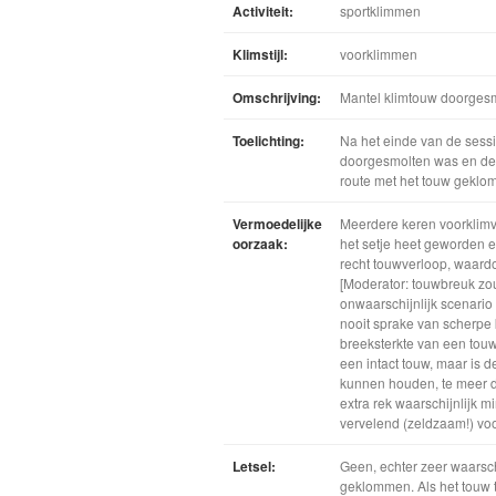
Activiteit:
sportklimmen
Klimstijl:
voorklimmen
Omschrijving:
Mantel klimtouw doorges
Toelichting:
Na het einde van de sessi
doorgesmolten was en de 
route met het touw geklo
Vermoedelijke
Meerdere keren voorklimva
oorzaak:
het setje heet geworden e
recht touwverloop, waardo
[Moderator: touwbreuk zou
onwaarschijnlijk scenario 
nooit sprake van scherpe
breeksterkte van een touw
een intact touw, maar is 
kunnen houden, te meer d
extra rek waarschijnlijk m
vervelend (zeldzaam!) voo
Letsel:
Geen, echter zeer waarsc
geklommen. Als het touw 