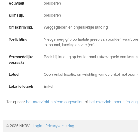
Activiteit:
boulderen
Klimstijl:
boulderen
Omschrijving:
Weggegleden en ongelukkige landing
Toelichting:
Niet genoeg grip op laatste greep van boulder, waardoo
tot op mat, landing op voet(en)
Vermoedelijke
Pech bij landing op bouldermat / afwezigheid van kennis o
oorzaak:
Letsel:
Open enkel luxatie, ontwrichting van de enkel met ope
Lokatie letsel:
Enkel
Terug naar
het overzicht alpiene ongevallen
of
het overzicht sportklim ong
© 2026 NKBV
-
Login
-
Privacyverklaring