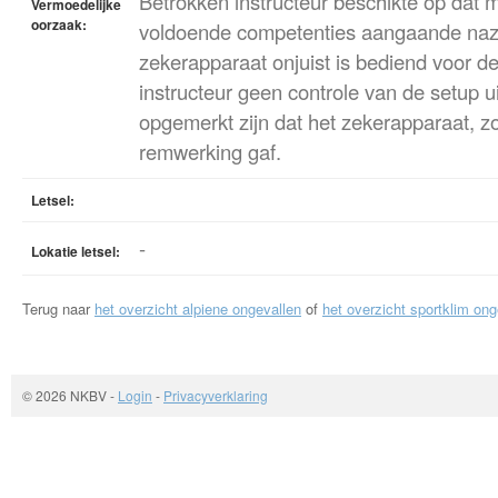
Betrokken instructeur beschikte op dat 
Vermoedelijke
oorzaak:
voldoende competenties aangaande na
zekerapparaat onjuist is bediend voor de
instructeur geen controle van de setup 
opgemerkt zijn dat het zekerapparaat, z
remwerking gaf.
Letsel:
-
Lokatie letsel:
Terug naar
het overzicht alpiene ongevallen
of
het overzicht sportklim ong
© 2026 NKBV
-
Login
-
Privacyverklaring