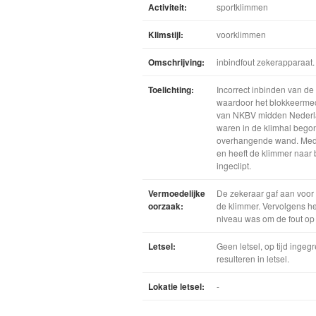
Activiteit:
sportklimmen
Klimstijl:
voorklimmen
Omschrijving:
inbindfout zekerapparaat.
Toelichting:
Incorrect inbinden van de
waardoor het blokkeermech
van NKBV midden Nederlan
waren in de klimhal begon
overhangende wand. Medewe
en heeft de klimmer naar
ingeclipt.
Vermoedelijke
De zekeraar gaf aan voor 
oorzaak:
de klimmer. Vervolgens h
niveau was om de fout op
Letsel:
Geen letsel, op tijd inge
resulteren in letsel.
Lokatie letsel:
-