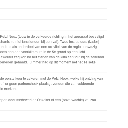
 Petzl Neox (touw in de verkeerde richting in het apparaat bevestigd
anisme niet functioneert bij een val). Twee instructeurs (kader)
d die als onderdeel van een activiteit van de regio aanwezig
nen aan een voorklimroute in de 5e graad op een licht
rker zag kort na het starten van de klim een fout bij de zekeraar
 beneden gehaald. Klimmer had op dit moment net het 1e setje
de eerste keer te zekeren met de Petzl Neox, welke hij ontving van
eeft er geen partnercheck plaatsgevonden die van voldoende
 te merken.
grepen door medewerker. Onzeker of een (onverwachte) val zou