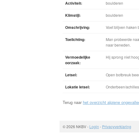
Activiteit:
boulderen
Klimstijl:
boulderen
Omschrijving:
Voet blijven haken b
Toelichting:
Man probeerde naar 
naar beneden.
Vermoedelijke
Hij sprong niet hoog
oorzaak:
Letsel:
Open botbreuk bee
Lokatie letsel:
Onderbeen/achille
Terug naar
het overzicht alpiene ongevalle
© 2026 NKBV
-
Login
-
Privacyverklaring