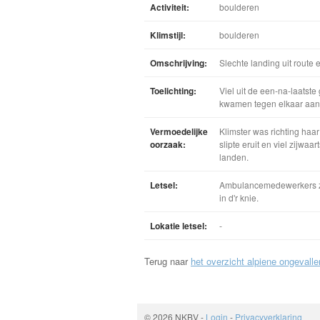
Activiteit:
boulderen
Klimstijl:
boulderen
Omschrijving:
Slechte landing uit route 
Toelichting:
Viel uit de een-na-laatste
kwamen tegen elkaar aan.
Vermoedelijke
Klimster was richting haa
oorzaak:
slipte eruit en viel zijw
landen.
Letsel:
Ambulancemedewerkers zei
in d'r knie.
Lokatie letsel:
-
Terug naar
het overzicht alpiene ongevalle
© 2026 NKBV
-
Login
-
Privacyverklaring