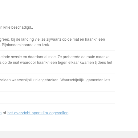
en knie beschadigd..
 greep. bij de landing viel ze zijwaarts op de mat en haar knieën
 Bijstanders hoorde een krak.
r einde sessie en daardoor al moe. Ze probeerde de route maar ze
aarts op de mat waardoor haar knieen tegen elkaar kwamen tijdens het
den waarschijnlijk niet gebroken. Waarschijnlijk ligamenten iets
n
of
het overzicht sportklim ongevallen
.