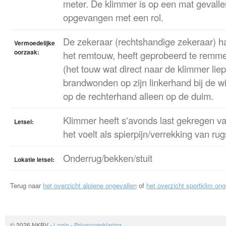
meter. De klimmer is op een mat gevalle
opgevangen met een rol.
De zekeraar (rechtshandige zekeraar) h
Vermoedelijke
oorzaak:
het remtouw, heeft geprobeerd te remmen
(het touw wat direct naar de klimmer lie
brandwonden op zijn linkerhand bij de w
op de rechterhand alleen op de duim.
Klimmer heeft s'avonds last gekregen van
Letsel:
het voelt als spierpijn/verrekking van ru
Onderrug/bekken/stuit
Lokatie letsel:
Terug naar
het overzicht alpiene ongevallen
of
het overzicht sportklim ong
© 2026 NKBV
-
Login
-
Privacyverklaring