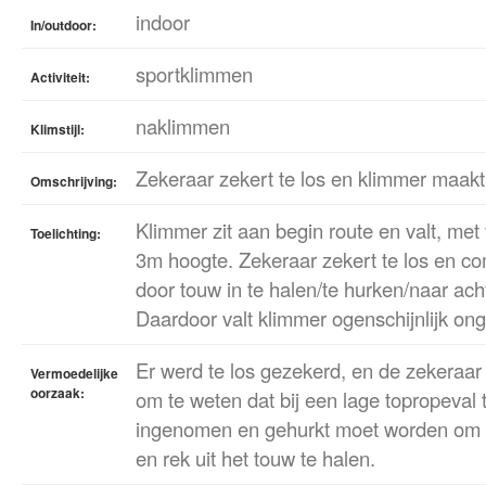
indoor
In/outdoor:
sportklimmen
Activiteit:
naklimmen
Klimstijl:
Zekeraar zekert te los en klimmer maakt
Omschrijving:
Klimmer zit aan begin route en valt, me
Toelichting:
3m hoogte. Zekeraar zekert te los en c
door touw in te halen/te hurken/naar ach
Daardoor valt klimmer ogenschijnlijk on
Er werd te los gezekerd, en de zekeraar
Vermoedelijke
oorzaak:
om te weten dat bij een lage topropeva
ingenomen en gehurkt moet worden om z
en rek uit het touw te halen.