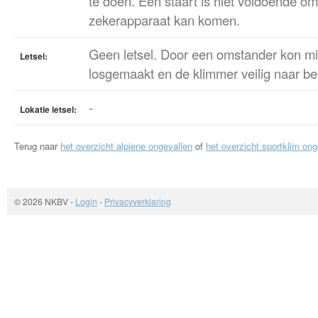
te doen. Een staart is niet voldoende om
zekerapparaat kan komen.
Geen letsel. Door een omstander kon mi
Letsel:
losgemaakt en de klimmer veilig naar 
-
Lokatie letsel:
Terug naar
het overzicht alpiene ongevallen
of
het overzicht sportklim ong
© 2026 NKBV
-
Login
-
Privacyverklaring