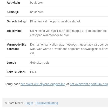
Activiteit:
boulderen
Klimstijl:
boulderen
Omschrijving:
Klimmen viel met pols naast crashpad.
Toelichting:
De klimmer viel van 1 à 2 meter hoogte uit een boulder. Hierb
crashpad waardoor deze brak.
Vermoedelijke
De manier van vallen was niet goed ingeschat waardoor de
oorzaak:
was. Ook waren er voldoende spotters aanwezig maar deze s
val.
Letsel:
Gebroken pols.
Lokatie letsel:
Pols
Terug naar
het overzicht alpiene ongevallen
of
het overzicht sportklim ong
© 2026 NKBV
-
Login
-
Privacyverklaring