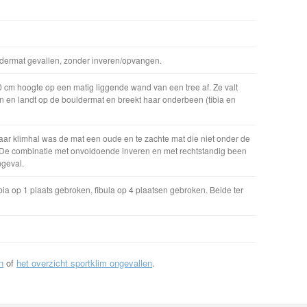
dermat gevallen, zonder inveren/opvangen.
70 cm hoogte op een matig liggende wand van een tree af. Ze valt
 en landt op de bouldermat en breekt haar onderbeen (tibia en
ar klimhal was de mat een oude en te zachte mat die niet onder de
 De combinatie met onvoldoende inveren en met rechtstandig been
ngeval.
a op 1 plaats gebroken, fibula op 4 plaatsen gebroken. Beide ter
n
of
het overzicht sportklim ongevallen
.