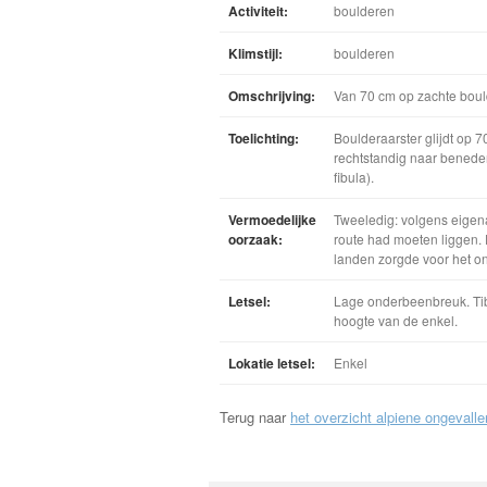
Activiteit:
boulderen
Klimstijl:
boulderen
Omschrijving:
Van 70 cm op zachte boul
Toelichting:
Boulderaarster glijdt op 
rechtstandig naar beneden
fibula).
Vermoedelijke
Tweeledig: volgens eigena
oorzaak:
route had moeten liggen.
landen zorgde voor het o
Letsel:
Lage onderbeenbreuk. Tibi
hoogte van de enkel.
Lokatie letsel:
Enkel
Terug naar
het overzicht alpiene ongevalle