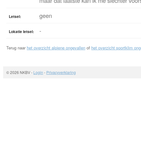
maar dat laatste kan ik me slechter voors
geen
Letsel:
-
Lokatie letsel:
Terug naar
het overzicht alpiene ongevallen
of
het overzicht sportklim ong
© 2026 NKBV
-
Login
-
Privacyverklaring