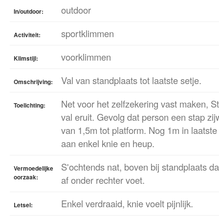
outdoor
In/outdoor:
sportklimmen
Activiteit:
voorklimmen
Klimstijl:
Val van standplaats tot laatste setje.
Omschrijving:
Net voor het zelfzekering vast maken, S
Toelichting:
val eruit. Gevolg dat person een stap zi
van 1,5m tot platform. Nog 1m in laatste 
aan enkel knie en heup.
S'ochtends nat, boven bij standplaats d
Vermoedelijke
oorzaak:
af onder rechter voet.
Enkel verdraaid, knie voelt pijnlijk.
Letsel: