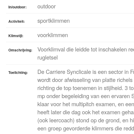
outdoor
In/outdoor:
sportklimmen
Activiteit:
voorklimmen
Klimstijl:
Voorklimval die leidde tot inschakelen r
Omschrijving:
rugletsel
De Carriere Synclicale is een sector in 
Toelichting:
wordt door afwisseling van platte richels
richting de top toenemen in stijlheid. 
mp onder begeleiding van een ervaren 
klaar voor het multipitch examen, en ee
heeft later die dag ook het examen geh
(ook leercoach) stond op de grond, en hi
een groep gevorderde klimmers die red