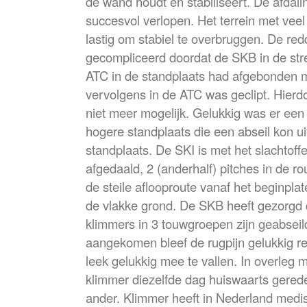
de wand houdt en stabiliseert. De afdali
succesvol verlopen. Het terrein met vee
lastig om stabiel te overbruggen. De re
gecompliceerd doordat de SKB in de stre
ATC in de standplaats had afgebonden m
vervolgens in de ATC was geclipt. Hierd
niet meer mogelijk. Gelukkig was er een
hogere standplaats die een abseil kon u
standplaats. De SKI is met het slachtoffe
afgedaald, 2 (anderhalf) pitches in de ro
de steile aflooproute vanaf het beginpla
de vlakke grond. De SKB heeft gezorgd 
klimmers in 3 touwgroepen zijn geabsei
aangekomen bleef de rugpijn gelukkig red
leek gelukkig mee te vallen. In overleg m
klimmer diezelfde dag huiswaarts gere
ander. Klimmer heeft in Nederland medi