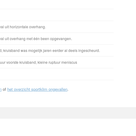
al uit horizontale overhang.
val uit overhang met één been opgevangen.
d, kruisband was mogelijk jaren eerder al deels ingescheurd.
tuur voorste kruisband, kleine ruptuur meniscus
n
of
het overzicht sportklim ongevallen
.