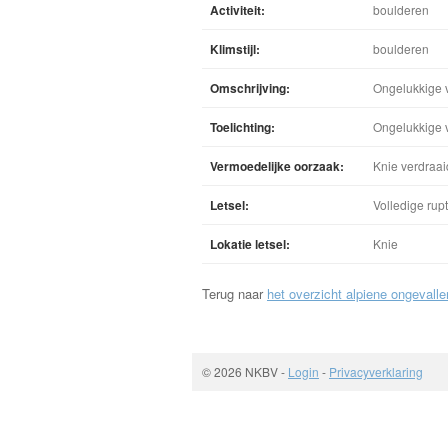
Activiteit:
boulderen
Klimstijl:
boulderen
Omschrijving:
Ongelukkige v
Toelichting:
Ongelukkige 
Vermoedelijke oorzaak:
Knie verdraai
Letsel:
Volledige rup
Lokatie letsel:
Knie
Terug naar
het overzicht alpiene ongevalle
© 2026 NKBV
-
Login
-
Privacyverklaring