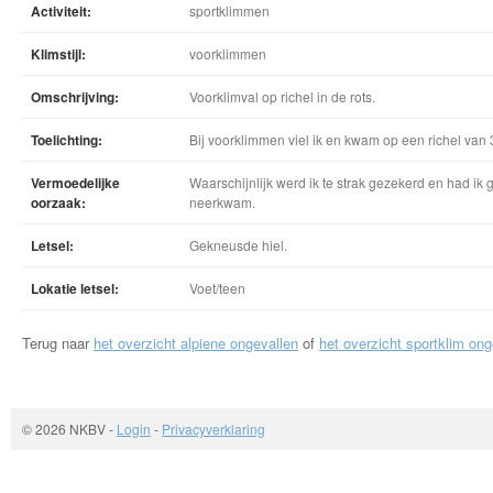
Activiteit:
sportklimmen
Klimstijl:
voorklimmen
Omschrijving:
Voorklimval op richel in de rots.
Toelichting:
Bij voorklimmen viel ik en kwam op een richel van
Vermoedelijke
Waarschijnlijk werd ik te strak gezekerd en had ik ge
oorzaak:
neerkwam.
Letsel:
Gekneusde hiel.
Lokatie letsel:
Voet/teen
Terug naar
het overzicht alpiene ongevallen
of
het overzicht sportklim ong
© 2026 NKBV
-
Login
-
Privacyverklaring