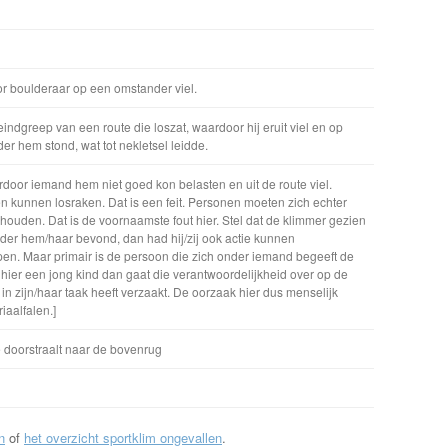
r boulderaar op een omstander viel.
indgreep van een route die loszat, waardoor hij eruit viel en op
er hem stond, wat tot nekletsel leidde.
rdoor iemand hem niet goed kon belasten en uit de route viel.
unnen losraken. Dat is een feit. Personen moeten zich echter
houden. Dat is de voornaamste fout hier. Stel dat de klimmer gezien
der hem/haar bevond, dan had hij/zij ook actie kunnen
en. Maar primair is de persoon die zich onder iemand begeeft de
t hier een jong kind dan gaat die verantwoordelijkheid over op de
in zijn/haar taak heeft verzaakt. De oorzaak hier dus menselijk
iaalfalen.]
e doorstraalt naar de bovenrug
n
of
het overzicht sportklim ongevallen
.