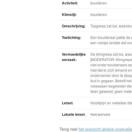
Activiteit:
boulderen
Klimstijl:
boulderen
Omschrijving:
Topgreep zat los, waardoo
Toelichting:
Een boulderaar pakte de e
een meisje landde dat ond
Vermoedelijke
De klimgreep zat los, waa
oorzaak:
[MODERATOR: Klimgrepen k
niet onder boulderaars op
had dat er zich iemand on
ondernemen door te stopp
fout in gegaan. Betreft he
volwassen begeleider die 
falen geweest, geen mater
Letsel:
Hoofdpijn en nekletsel di
Lokatie letsel:
Nek/wervels
Terug naar
het overzicht alpiene ongevalle