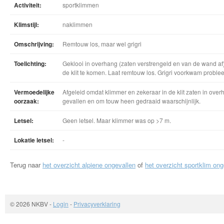
Activiteit:
sportklimmen
Klimstijl:
naklimmen
Omschrijving:
Remtouw los, maar wel grigri
Toelichting:
Geklooi in overhang (zaten verstrengeld en van de wand af).
de klit te komen. Laat remtouw los. Grigri voorkwam proble
Vermoedelijke
Afgeleid omdat klimmer en zekeraar in de klit zaten in ove
oorzaak:
gevallen en om touw heen gedraaid waarschijnlijk.
Letsel:
Geen letsel. Maar klimmer was op >7 m.
Lokatie letsel:
-
Terug naar
het overzicht alpiene ongevallen
of
het overzicht sportklim ong
© 2026 NKBV
-
Login
-
Privacyverklaring