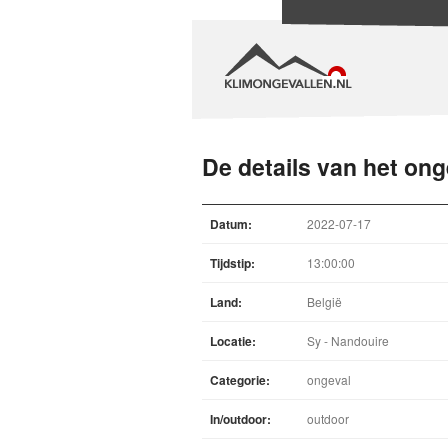
De details van het ong
Datum:
2022-07-17
Tijdstip:
13:00:00
Land:
België
Locatie:
Sy - Nandouire
Categorie:
ongeval
In/outdoor:
outdoor