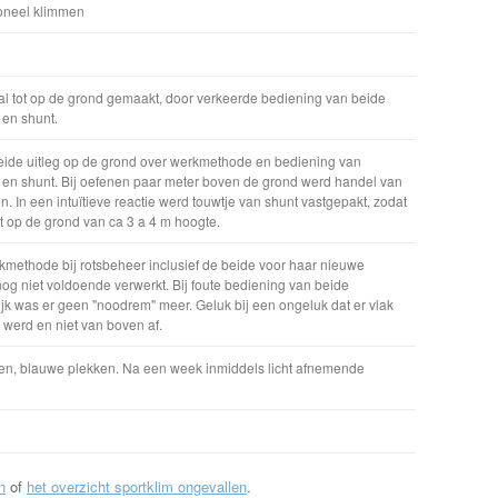
ioneel klimmen
 val tot op de grond gemaakt, door verkeerde bediening van beide
 en shunt.
reide uitleg op de grond over werkmethode en bediening van
i en shunt. Bij oefenen paar meter boven de grond werd handel van
en. In een intuïtieve reactie werd touwtje van shunt vastgepakt, zodat
ot op de grond van ca 3 a 4 m hoogte.
kmethode bij rotsbeheer inclusief de beide voor haar nieuwe
og niet voldoende verwerkt. Bij foute bediening van beide
jk was er geen "noodrem" meer. Geluk bij een ongeluk dat er vlak
werd en niet van boven af.
eren, blauwe plekken. Na een week inmiddels licht afnemende
n
of
het overzicht sportklim ongevallen
.