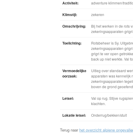
Activiteit:
adventure klimmen/tradit
Klimstijl:
zekeren
Omschrijving:
Bij het werken in de rots
zekeringsapparaten grigri
Toelichting:
Rotsbeheer is Sy. Uitgeb
zekeringsapparaten grigr
grigri te ver open getrokk
back up niet werkte. Val t
Vermoedelijke
Uitleg over standaard wer
oorzaak:
apparaten was kennelijk n
zekeringsapparaten tegeli
boven de grond geoefend 
Letsel:
Val op rug. Stijve rugspi
klachten.
Lokatie letsel:
Onderrug/bekken/stuit
Terug naar
het overzicht alpiene ongevalle