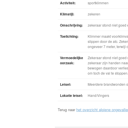
Activiteit:
sportklimmen
Klimstijl:
zekeren
Omschrijving:
zekeraar stond niet goed 
Toelichting:
Klimmer maakt voorklimva
slippen door de atc. Zeke
ongeveer 7 meter, terwijl 
Vermoedelijke
Zekeraar stond niet goed
oorzaak:
zekeraar zijn handen naa
bewogen daardoor verliest
om toch de val te stoppen
Letsel:
Meerdere brandwonden op
Lokatie letsel:
Hand/Vingers
Terug naar
het overzicht alpiene ongevalle