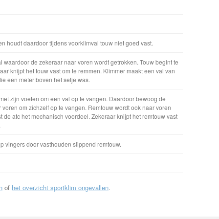
en houdt daardoor tijdens voorklimval touw niet goed vast.
l waardoor de zekeraar naar voren wordt getrokken. Touw begint te
raar knijpt het touw vast om te remmen. Klimmer maakt een val van
die een meter boven het setje was.
 met zijn voeten om een val op te vangen. Daardoor bewoog de
r voren om zichzelf op te vangen. Remtouw wordt ook naar voren
 de atc het mechanisch voordeel. Zekeraar knijpt het remtouw vast
.
 vingers door vasthouden slippend remtouw.
n
of
het overzicht sportklim ongevallen
.