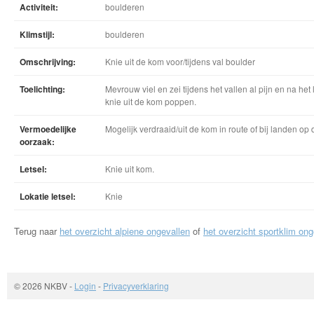
Activiteit:
boulderen
Klimstijl:
boulderen
Omschrijving:
Knie uit de kom voor/tijdens val boulder
Toelichting:
Mevrouw viel en zei tijdens het vallen al pijn en na he
knie uit de kom poppen.
Vermoedelijke
Mogelijk verdraaid/uit de kom in route of bij landen op
oorzaak:
Letsel:
Knie uit kom.
Lokatie letsel:
Knie
Terug naar
het overzicht alpiene ongevallen
of
het overzicht sportklim ong
© 2026 NKBV
-
Login
-
Privacyverklaring