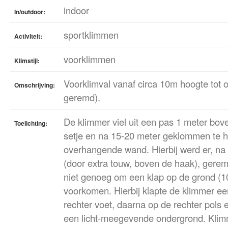
indoor
In/outdoor:
sportklimmen
Activiteit:
voorklimmen
Klimstijl:
Voorklimval vanaf circa 10m hoogte tot o
Omschrijving:
geremd).
De klimmer viel uit een pas 1 meter bov
Toelichting:
setje en na 15-20 meter geklommen te 
overhangende wand. Hierbij werd er, na e
(door extra touw, boven de haak), gere
niet genoeg om een klap op de grond (10
voorkomen. Hierbij klapte de klimmer eer
rechter voet, daarna op de rechter pols 
een licht-meegevende ondergrond. Klim