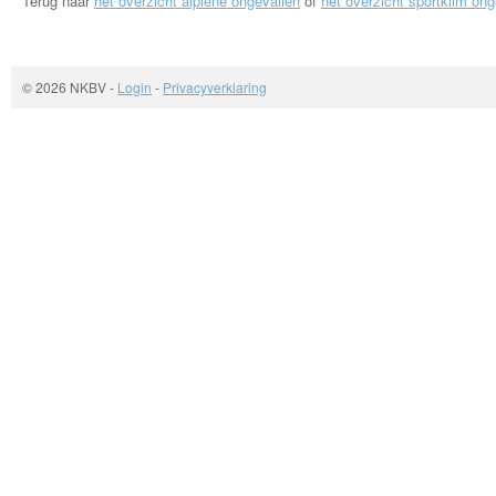
Terug naar
het overzicht alpiene ongevallen
of
het overzicht sportklim ong
© 2026 NKBV
-
Login
-
Privacyverklaring