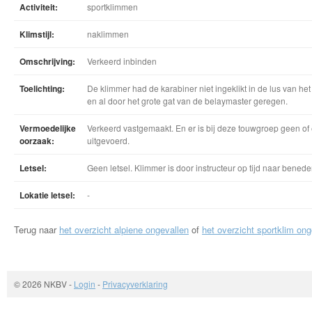
Activiteit:
sportklimmen
Klimstijl:
naklimmen
Omschrijving:
Verkeerd inbinden
Toelichting:
De klimmer had de karabiner niet ingeklikt in de lus van he
en al door het grote gat van de belaymaster geregen.
Vermoedelijke
Verkeerd vastgemaakt. En er is bij deze touwgroep geen of
oorzaak:
uitgevoerd.
Letsel:
Geen letsel. Klimmer is door instructeur op tijd naar bened
Lokatie letsel:
-
Terug naar
het overzicht alpiene ongevallen
of
het overzicht sportklim ong
© 2026 NKBV
-
Login
-
Privacyverklaring