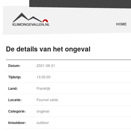
HOME
De details van het ongeval
Datum:
2021-06-21
Tijdstip:
13:30:00
Land:
Frankrijk
Locatie:
Fournel vallei
Categorie:
ongeval
In/outdoor:
outdoor