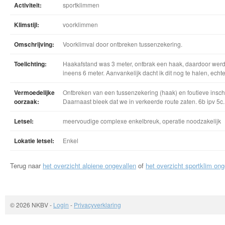
Activiteit:
sportklimmen
Klimstijl:
voorklimmen
Omschrijving:
Voorklimval door ontbreken tussenzekering.
Toelichting:
Haakafstand was 3 meter, ontbrak een haak, daardoor werd
ineens 6 meter. Aanvankelijk dacht ik dit nog te halen, echte
Vermoedelijke
Ontbreken van een tussenzekering (haak) en foutieve inscha
oorzaak:
Daarnaast bleek dat we in verkeerde route zaten. 6b ipv 5c.
Letsel:
meervoudige complexe enkelbreuk, operatie noodzakelijk
Lokatie letsel:
Enkel
Terug naar
het overzicht alpiene ongevallen
of
het overzicht sportklim ong
© 2026 NKBV
-
Login
-
Privacyverklaring