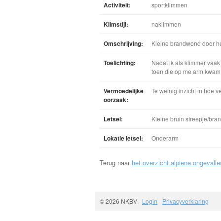
Activiteit:
sportklimmen
Klimstijl:
naklimmen
Omschrijving:
Kleine brandwond door het
Toelichting:
Nadat ik als klimmer vaa
toen die op me arm kwam, 
Vermoedelijke
Te weinig inzicht in hoe 
oorzaak:
Letsel:
Kleine bruin streepje/bra
Lokatie letsel:
Onderarm
Terug naar
het overzicht alpiene ongevalle
© 2026 NKBV
-
Login
-
Privacyverklaring