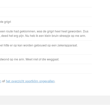
e grigri
k een route had geklommen, was de grigri heel heet geworden. Dus
deed het erg pijn. Nu heb ik een klein bruin streepje op me arm.
veel hitte er op kan worden gebouwd op een zekerapparaat.
ndwond op me arm. Weet niet of die weggaat.
n
of
het overzicht sportklim ongevallen
.