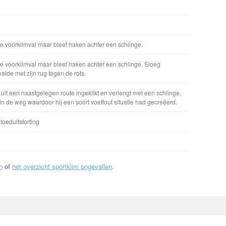
e voorklimval maar bleef haken achter een schlinge.
e voorklimval maar bleef haken achter een schlinge. Sloeg
alde met zijn rug tegen de rots.
it een naastgelegen route ingeklikt en verlengt met een schlinge.
 in de weg waardoor hij een soort voetfout situatie had gecreëerd.
loeduitstorting
n
of
het overzicht sportklim ongevallen
.