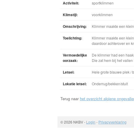
Activiteit:
sportklimmen
Klimstijl:
voorklimmen
Omschrijving:
Klimmer maakte een klein
Toelichting:
Klimmer maakte een klein
daardoor achterover en kn
Vermoedelijke
De klimmer had een haak u
oorzaak:
Die zat hem bij het vallen
Letsel:
Hele grote blauwe plek / b
Lokatie letsel:
Onderrug/bekken/stuit
Terug naar
het overzicht alpiene ongevalle
© 2026 NKBV
-
Login
-
Privacyverklaring