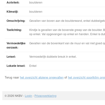
Activiteit:
boulderen
Klimstijl:
boulderen
Omschrijving:
Gevallen van boven aan de boulderwand, enkel dubbelgekl
Toelichting:
Kindje is gevallen van de bovenste greep van de boulder. 
op enkel. Val opgevangen op enkel en handen. Enkel is du
Vermoedelijke
Gevallen van de bovenkant van de muur en val niet goed 
oorzaak:
Letsel:
Vermoedelijk dubbele breuk in enkel.
Lokatie letsel:
Enkel
Terug naar
het overzicht alpiene ongevallen
of
het overzicht sportklim ong
© 2026 NKBV
-
Login
-
Privacyverklaring