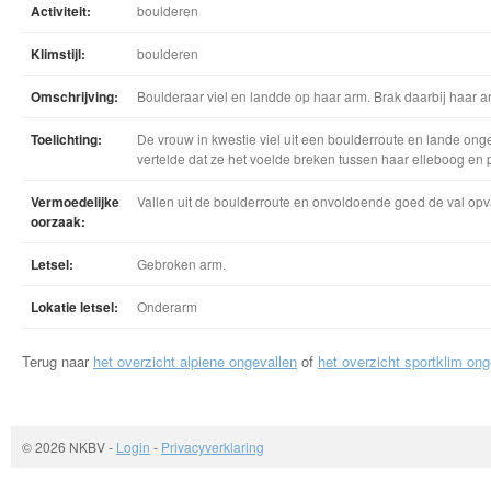
Activiteit:
boulderen
Klimstijl:
boulderen
Omschrijving:
Boulderaar viel en landde op haar arm. Brak daarbij haar a
Toelichting:
De vrouw in kwestie viel uit een boulderroute en lande ong
vertelde dat ze het voelde breken tussen haar elleboog en 
Vermoedelijke
Vallen uit de boulderroute en onvoldoende goed de val op
oorzaak:
Letsel:
Gebroken arm.
Lokatie letsel:
Onderarm
Terug naar
het overzicht alpiene ongevallen
of
het overzicht sportklim ong
© 2026 NKBV
-
Login
-
Privacyverklaring