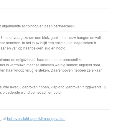
iet afgemaakte achtknoop en geen partnercheck.
 8 meter vraagt ze om een blok, gaat in het touw hangen en valt
ar beneden. In het touw blijft een enkele, niet nagestoken 8-
aar en valt op haar bekken, rug en hoofd.
treerd en enigszins uit haar doen door persoonlijke
ner is vertrouwd maar ze klimmen weinig samen; afgeleid door
ten haar knoop terug te steken. Daarenboven hebben ze elkaar
eurde lever, 5 gebroken ribben, klaplong, gebroken ruggewervel, 2
, bloedende wond op het achterhoofd
n
of
het overzicht sportklim ongevallen
.