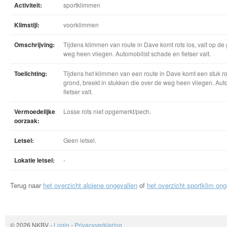
Activiteit:
sportklimmen
Klimstijl:
voorklimmen
Omschrijving:
Tijdens klimmen van route in Dave komt rots los, valt op de 
weg heen vliegen. Automobilist schade en fietser valt.
Toelichting:
Tijdens het klimmen van een route in Dave komt een stuk rots 
grond, breekt in stukken die over de weg heen vliegen. Aut
fietser valt.
Vermoedelijke
Losse rots niet opgemerkt/pech.
oorzaak:
Letsel:
Geen letsel.
Lokatie letsel:
-
Terug naar
het overzicht alpiene ongevallen
of
het overzicht sportklim ong
© 2026 NKBV
-
Login
-
Privacyverklaring