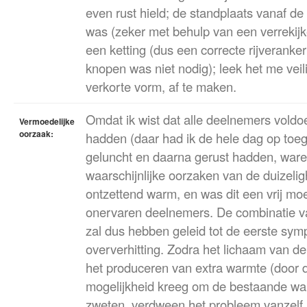
even rust hield; de standplaats vanaf de
was (zeker met behulp van een verrekijke
een ketting (dus een correcte rijveranke
knopen was niet nodig); leek het me veil
verkorte vorm, af te maken.
Omdat ik wist dat alle deelnemers vold
Vermoedelijke
oorzaak:
hadden (daar had ik de hele dag op toeg
geluncht en daarna gerust hadden, waren
waarschijnlijke oorzaken van de duizeli
ontzettend warm, en was dit een vrij moe
onervaren deelnemers. De combinatie va
zal dus hebben geleid tot de eerste sy
oververhitting. Zodra het lichaam van de
het produceren van extra warmte (door d
mogelijkheid kreeg om de bestaande war
zweten, verdween het probleem vanzelf.