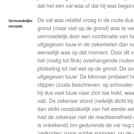
dat het een val was of dat hij was bego
De val was relatief vroeg in de route dus 
Vermoedelijke
oorzaak:
grond (maar niet op de grond) was te v
vermoedelijk door een combinatie van f
uitgegeven touw in de zekerketen dan n
wenselijk was op dat moment. Door dit 
het (matig tot flink) overhangende route
plotseling tot net wel op de grond. De o
uitgegeven touw: De klimmer probeert he
clippen (zoals beschreven: op schouder-
hij dus veel touw naar zich toe trekt, w
valt. De zekeraar stond (redelijk dicht b
dan strikt noodzakelijk van het eerste s
had de zekeraar niet de reactiesnelheid 
is onbekend) om gedurende de val nog 
'verkorten' (naar achter springen, op de