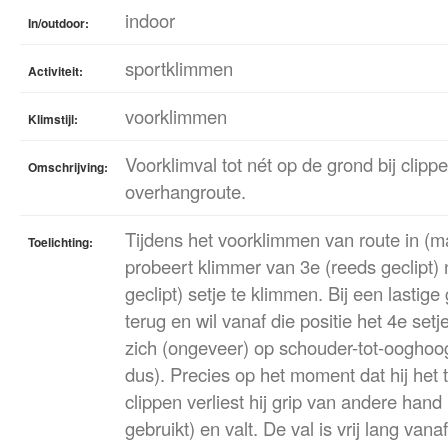
indoor
In/outdoor:
sportklimmen
Activiteit:
voorklimmen
Klimstijl:
Voorklimval tot nét op de grond bij clippe
Omschrijving:
overhangroute.
Tijdens het voorklimmen van route in (ma
Toelichting:
probeert klimmer van 3e (reeds geclipt) 
geclipt) setje te klimmen. Bij een lastige
terug en wil vanaf die positie het 4e setj
zich (ongeveer) op schouder-tot-ooghoogt
dus). Precies op het moment dat hij het t
clippen verliest hij grip van andere hand
gebruikt) en valt. De val is vrij lang van