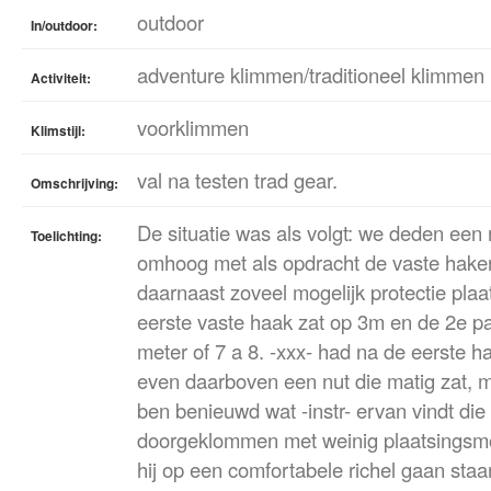
outdoor
In/outdoor:
adventure klimmen/traditioneel klimmen
Activiteit:
voorklimmen
Klimstijl:
val na testen trad gear.
Omschrijving:
De situatie was als volgt: we deden een 
Toelichting:
omhoog met als opdracht de vaste haken
daarnaast zoveel mogelijk protectie pla
eerste vaste haak zat op 3m en de 2e pa
meter of 7 a 8. -xxx- had na de eerste 
even daarboven een nut die matig zat, m
ben benieuwd wat -instr- ervan vindt die 
doorgeklommen met weinig plaatsingsmo
hij op een comfortabele richel gaan staa