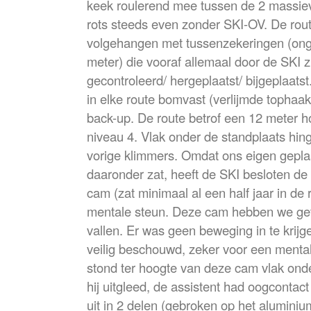
keek roulerend mee tussen de 2 massiev
rots steeds even zonder SKI-OV. De rou
volgehangen met tussenzekeringen (ong
meter) die vooraf allemaal door de SKI z
gecontroleerd/ hergeplaatst/ bijgeplaat
in elke route bomvast (verlijmde tophaa
back-up. De route betrof een 12 meter h
niveau 4. Vlak onder de standplaats hi
vorige klimmers. Omdat ons eigen gepla
daaronder zat, heeft de SKI besloten de i
cam (zat minimaal al een half jaar in de 
mentale steun. Deze cam hebben we gete
vallen. Er was geen beweging in te krij
veilig beschouwd, zeker voor een mental
stond ter hoogte van deze cam vlak ond
hij uitgleed, de assistent had oogconta
uit in 2 delen (gebroken op het aluminiu