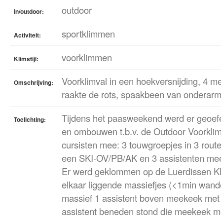
outdoor
In/outdoor:
sportklimmen
Activiteit:
voorklimmen
Klimstijl:
Voorklimval in een hoekversnijding, 4 m
Omschrijving:
raakte de rots, spaakbeen van onderar
Tijdens het paasweekend werd er geoe
Toelichting:
en ombouwen t.b.v. de Outdoor Voorklim
cursisten mee: 3 touwgroepjes in 3 rout
een SKI-OV/PB/AK en 3 assistenten mee,
Er werd geklommen op de Luerdissen Kli
elkaar liggende massiefjes (<1min wande
massief 1 assistent boven meekeek me
assistent beneden stond die meekeek m