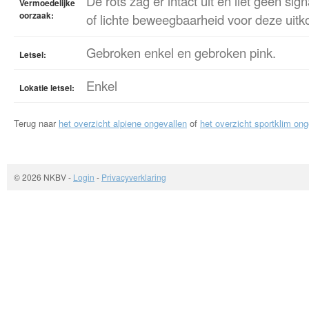
De rots zag er intact uit en liet geen sig
Vermoedelijke
oorzaak:
of lichte beweegbaarheid voor deze uitk
Gebroken enkel en gebroken pink.
Letsel:
Enkel
Lokatie letsel:
Terug naar
het overzicht alpiene ongevallen
of
het overzicht sportklim ong
© 2026 NKBV
-
Login
-
Privacyverklaring