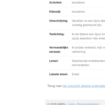
Activiteit:
boulderen
Klimstijl:
boulderen
Omschrijving:
Gevallen na een dyno tij
volledig gescheurd zijn.
Toelichting:
Ik viel tijdens een dyno o
opzij) waardoor mijn enke
Vermoedelijke
Ik landde verkeerd, mijn
oorzaak:
valtraining.
Letsel:
Gescheurde enkelbanden,
het herstellen.
Lokatie letsel:
Enkel
Terug naar
het overzicht alpiene ongevalle
© 2026 NKBV
-
Login
-
Privacyverklaring