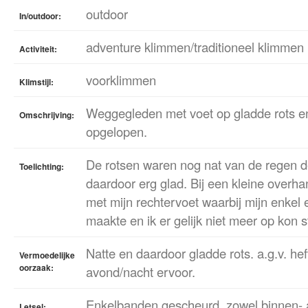
outdoor
In/outdoor:
adventure klimmen/traditioneel klimmen
Activiteit:
voorklimmen
Klimstijl:
Weggegleden met voet op gladde rots en
Omschrijving:
opgelopen.
De rotsen waren nog nat van de regen 
Toelichting:
daardoor erg glad. Bij een kleine overh
met mijn rechtervoet waarbij mijn enkel
maakte en ik er gelijk niet meer op kon s
Natte en daardoor gladde rots. a.g.v. he
Vermoedelijke
oorzaak:
avond/nacht ervoor.
Enkelbanden gescheurd, zowel binnen- a
Letsel: